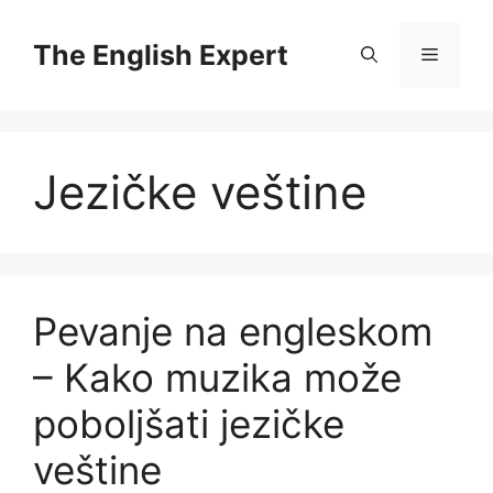
Skip
to
The English Expert
Menu
content
Jezičke veštine
Pevanje na engleskom
– Kako muzika može
poboljšati jezičke
veštine