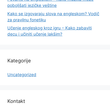
poboljšati jezičke veštine
Kako se izgovaraju slova na engleskom? Vodič
za pravilnu fonetiku
Učenje engleskog kroz igru – Kako zabaviti
decu i učiniti učenje lakšim?
Kategorije
Uncategorized
Kontakt